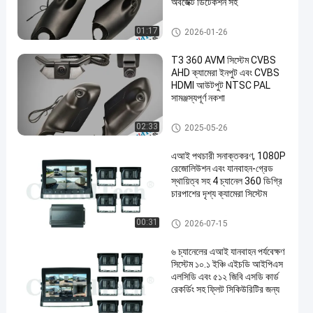
অবজেক্ট ডিটেকশন সহ
৩৬০ এভিএম সিস্টেম
01:17
2026-01-26
T3 360 AVM সিস্টেম CVBS
AHD ক্যামেরা ইনপুট এবং CVBS
HDMI আউটপুট NTSC PAL
সামঞ্জস্যপূর্ণ নকশা
৩৬০ এভিএম সিস্টেম
02:33
2025-05-26
এআই পথচারী সনাক্তকরণ, 1080P
রেজোলিউশন এবং যানবাহন-গ্রেড
স্থায়িত্ব সহ 4 চ্যানেল 360 ডিগ্রি
চারপাশের দৃশ্য ক্যামেরা সিস্টেম
যানবাহন ক্যামেরা পর্যবেক্ষণ সিস্টেম
00:31
2026-07-15
৬ চ্যানেলের এআই যানবাহন পর্যবেক্ষণ
সিস্টেম ১০.১ ইঞ্চি এইচডি আইপিএস
এলসিডি এবং ৫১২ জিবি এসডি কার্ড
রেকর্ডিং সহ ফ্লিট সিকিউরিটির জন্য