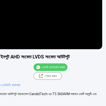
Video
 ইনপুট AHD সংকেত LVDS সংকেত আউটপুট
এখনই যোগাযোগ করুন
শেয়ার করুন
 এএইচডি ক্যামেরা
ংকেত আউটপুট সারসংক্ষেপ CandidTech এর T5 360AVM সমাধান একটি বহুমুখী এবং