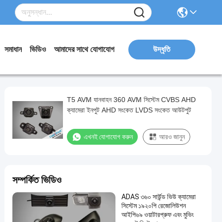
সমাধান
ভিডিও
আমাদের সাথে যোগাযোগ
উদ্ধৃতি
T5 AVM যানবাহন 360 AVM সিস্টেম CVBS AHD
ক্যামেরা ইনপুট AHD সংকেত LVDS সংকেত আউটপুট
এখনই যোগাযোগ করুন
আরও জানুন
সম্পর্কিত ভিডিও
ADAS ৩৬০ সার্উন্ড ভিউ ক্যামেরা
সিস্টেম ১৯২০পি রেজোলিউশন
আইপি৬৯ ওয়াটারপ্রুফ এবং মুভিং