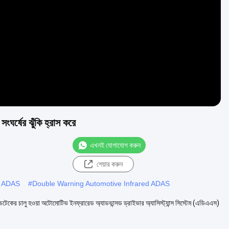
Video
র্ষের ঝুঁকি হ্রাস করে
এখনই যোগাযোগ করুন
শেয়ার করুন
d ADAS
#
Double Warning Automotive Infrared ADAS
ডটেকের চালু হওয়া অটোমোটিভ ইনফ্রারেড অ্যাডভান্সড ড্রাইভার অ্যাসিস্ট্যান্স সিস্টেম (এডিএএস)