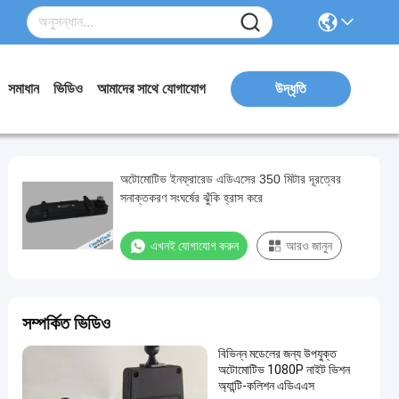
সমাধান
ভিডিও
আমাদের সাথে যোগাযোগ
উদ্ধৃতি
অটোমোটিভ ইনফ্রারেড এডিএসের 350 মিটার দূরত্বের
সনাক্তকরণ সংঘর্ষের ঝুঁকি হ্রাস করে
এখনই যোগাযোগ করুন
আরও জানুন
সম্পর্কিত ভিডিও
বিভিন্ন মডেলের জন্য উপযুক্ত
অটোমোটিভ 1080P নাইট ভিশন
অ্যান্টি-কলিশন এডিএএস