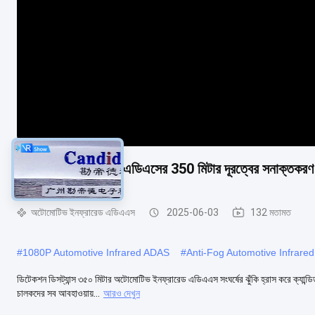
অটোমোটিভ ইনফ্রারেড এডিএসের 350 মিটার দূরত্বের সনাক্তকরণ সংঘ
অটোমোটিভ ইনফ্রারেড এডিএএস
2025-06-03
132 মতামত
#
1080P Automotive Infrared ADAS
#
Anti-Fog Automotive Infrare
ডিটেকশন ডিসট্যান্স ৩৫০ মিটার অটোমোটিভ ইনফ্রারেড এডিএএস সংঘর্ষের ঝুঁকি হ্রাস করে ক্যান্ডি
চালকদের সব আবহাওয়ায়...
আরও দেখুন