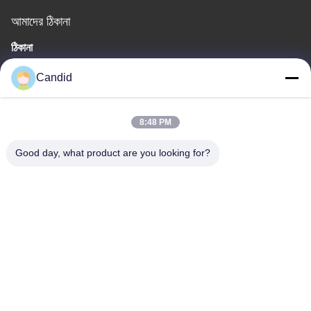
আমাদের ঠিকানা
ঠিকানা
বিল্ডিং বি৮, হুয়াচুয়াং ইন্ডাস্ট্রিয়াল পার্ক, প্যানু, গুয়াংজু, চীন ৫১১৪৫০
Candid
টেলিফোন
86-18102818520
8:48 PM
Good day, what product are you looking for?
চীন ভালো মানের যানবাহন ক্যামেরা পর্যবেক্ষণ সিস্টেম সরবরাহকারী। কপিরাইট © -2026
Guangzhou Candid Electronics Co., Ltd সমস্ত অধিকার সংরক্ষিত।
গোপনীয়তা নীতি
|
সাইট ম্যাপ