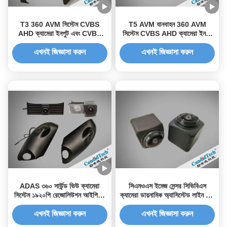
T3 360 AVM সিস্টেম CVBS
T5 AVM যানবাহন 360 AVM
AHD ক্যামেরা ইনপুট এবং CVBS
সিস্টেম CVBS AHD ক্যামেরা ইনপুট
HDMI আউটপুট NTSC PAL
AHD সংকেত LVDS সংকেত আউটপুট
সামঞ্জস্যপূর্ণ নকশা
এখনই জিজ্ঞাসা করুন
এখনই জিজ্ঞাসা করুন
ADAS ৩৬০ সার্উন্ড ভিউ ক্যামেরা
সিএমওএস ইমেজ সেন্সর সিভিবিএস
সিস্টেম ১৯২০পি রেজোলিউশন আইপি৬৯
ক্যামেরা ডায়নামিক অ্যাসিস্টেড লাইন এবং
ওয়াটারপ্রুফ এবং মুভিং অবজেক্ট ডিটেকশন
আইপি 6 কে 9 কে সার্টিফিকেশন সহ
সহ
এখনই জিজ্ঞাসা করুন
এখনই জিজ্ঞাসা করুন