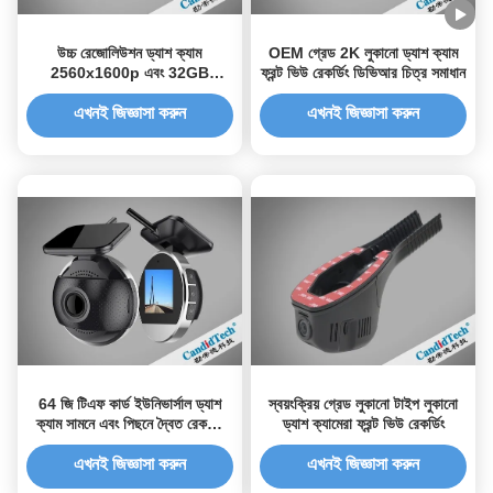
উচ্চ রেজোলিউশন ড্যাশ ক্যাম
OEM গ্রেড 2K লুকানো ড্যাশ ক্যাম
2560x1600p এবং 32GB
ফ্রন্ট ভিউ রেকর্ডিং ডিভিআর চিত্র সমাধান
EMMC স্টোরেজ ডিফারনেট যানবাহনের
জন্য সর্বজনীনভাবে অভিযোজিত
এখনই জিজ্ঞাসা করুন
এখনই জিজ্ঞাসা করুন
64 জি টিএফ কার্ড ইউনিভার্সাল ড্যাশ
স্বয়ংক্রিয় গ্রেড লুকানো টাইপ লুকানো
ক্যাম সামনে এবং পিছনে দ্বৈত রেকর্ডিং
ড্যাশ ক্যামেরা ফ্রন্ট ভিউ রেকর্ডিং
এবং রিয়েল-টাইম ভিডিও চেকিং সহ
এখনই জিজ্ঞাসা করুন
এখনই জিজ্ঞাসা করুন