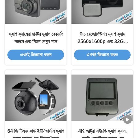
ড্যাশ ক্যামেরা মনিটর ডুয়াল রেকর্ডিং
উচ্চ রেজোলিউশন ড্যাশ ক্যাম
সামনে এবং পিছন দেখুন সঙ্গে
2560x1600p এবং 32GB
EMMC স্টোরেজ ডিফারনেট
এখনই জিজ্ঞাসা করুন
এখনই জিজ্ঞাসা করুন
যানবাহনের জন্য সর্বজনীনভাবে
অভিযোজিত
64 জি টিএফ কার্ড ইউনিভার্সাল ড্যাশ
4K আল্ট্রা এইচডি ড্যাশ ক্যাম,