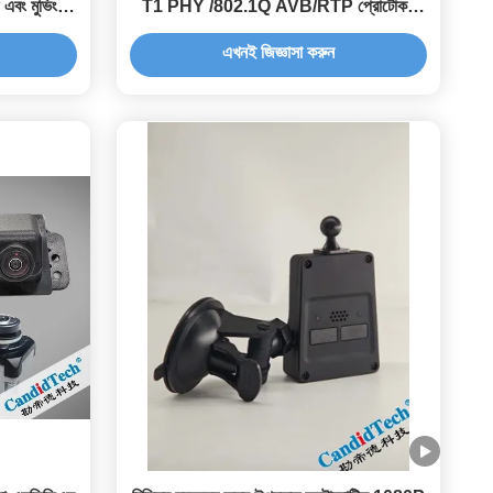
এবং মুভিং
T1 PHY /802.1Q AVB/RTP প্রোটোকল
OEM কোয়ালিটি গ্রেড
এখনই জিজ্ঞাসা করুন