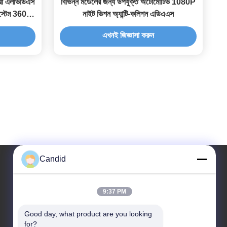
েরা এলভিডিএস
বিভিন্ন মডেলের জন্য উপযুক্ত অটোমোটিভ 1080P
স্টেম 360
নাইট ভিশন অ্যান্টি-কলিশন এডিএএস
এখনই জিজ্ঞাসা করুন
Candid
আমাদের ঠিকানা
9:37 PM
ঠিকানা
Good day, what product are you looking 
বিল্ডিং বি৮, হুয়াচুয়াং ইন্ডাস্ট্রিয়াল পার্ক, প্যানু, গুয়াংজু, চীন ৫১১৪৫০
for?