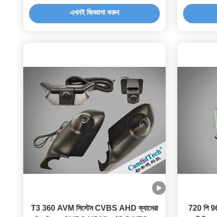
এবং আইপি 69 কে ওয়াটারপ্রুফ অটোমোটিভ
এখনই জিজ্ঞাসা করুন
অ্যাপ্লিকেশনগুলির জন্য
T3 360 AVM সিস্টেম CVBS AHD ক্যামেরা
720 পি 96