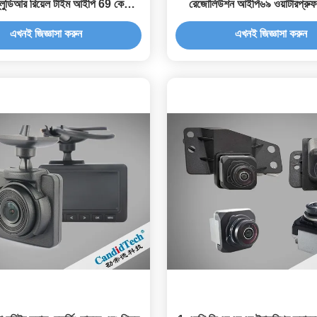
ব্লুডিআর রিয়েল টাইম আইপি 69 কে
রেজোলিউশন আইপি৬৯ ওয়াটারপ্রুফ 
ওয়াটারপ্রুফ ডাস্টপ্রুফ
অবজেক্ট ডিটেকশন সহ
এখনই জিজ্ঞাসা করুন
এখনই জিজ্ঞাসা করুন