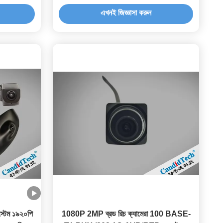
যানবাহন এলভিডিএস ক্যামেরা
এখনই জিজ্ঞাসা করুন
স্টেম ১৯২০পি
1080P 2MP ব্রড রিচ ক্যামেরা 100 BASE-