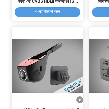
ইনপুট এবং CVBS HDMI আউটপুট NTSC
ডিবি ডা
PAL সামঞ্জস্যপূর্ণ নকশা
এখনই জিজ্ঞাসা করুন