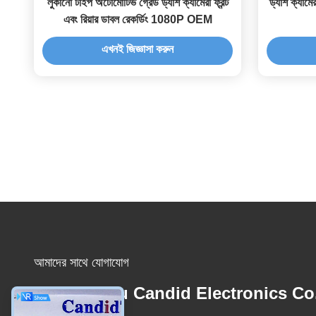
লুকানো টাইপ অটোমোটিভ গ্রেড ড্যাশ ক্যামেরা ফ্রন্ট
ড্যাশ ক্যামে
এবং রিয়ার ডাবল রেকর্ডিং 1080P OEM
এখনই জিজ্ঞাসা করুন
আমাদের সাথে যোগাযোগ
Guangzhou Candid Electronics Co.