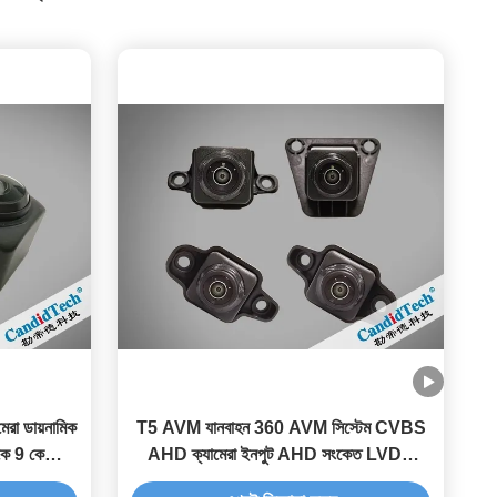
েরা ডায়নামিক
T5 AVM যানবাহন 360 AVM সিস্টেম CVBS
কে 9 কে
AHD ক্যামেরা ইনপুট AHD সংকেত LVDS
সংকেত আউটপুট