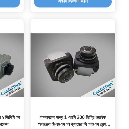
এখনই জিজ্ঞাসা করুন
 ২ জিবিপিএস
যানবাহনের জন্য 1 এমপি 200 ডিগ্রি ওয়াইড
টারফেস
অ্যাঞ্জেল জিএমএসএল ক্যামেরা সিএমওএস সেন্সর