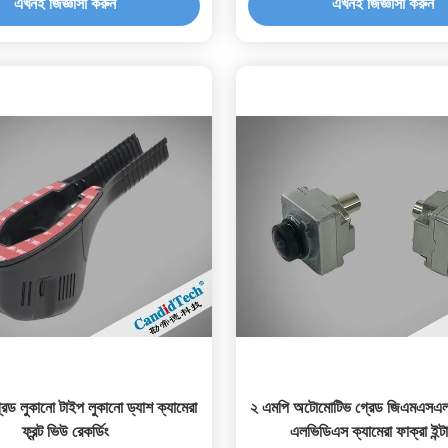
এখনই জিজ্ঞাসা করুন
এখনই জিজ্ঞাসা করুন
গ্রেড লুকানো টাইপ লুকানো ড্যাশ ক্যামেরা
২ এমপি অটোমোটিভ গ্রেড জিএমএসএল
ফ্রন্ট ভিউ রেকর্ডিং
এলভিডিএস ক্যামেরা ফাক্রা ইন্