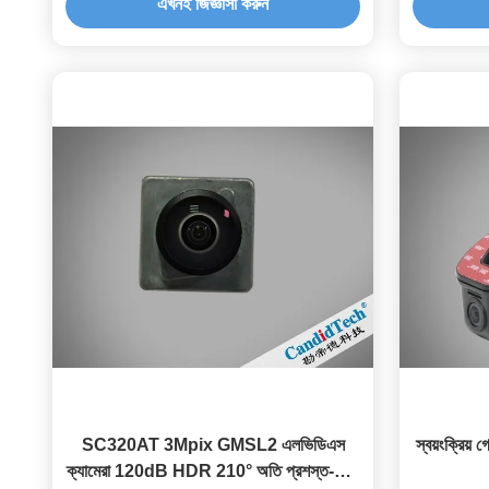
এখনই জিজ্ঞাসা করুন
SC320AT 3Mpix GMSL2 এলভিডিএস
স্বয়ংক্রিয় 
ক্যামেরা 120dB HDR 210° অতি প্রশস্ত-কোণ