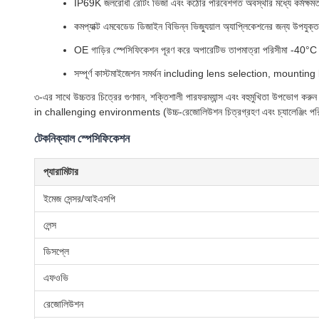
IP69K জলরোধী রেটিং ভিজা এবং কঠোর পরিবেশগত অবস্থার মধ্যে কর্মক্ষমতা
কমপ্যাক্ট এমবেডেড ডিজাইন বিভিন্ন ভিজ্যুয়াল অ্যাপ্লিকেশনের জন্য উপযুক্ত
OE গাড়ির স্পেসিফিকেশন পূরণ করে অপারেটিভ তাপমাত্রা পরিসীমা -40
সম্পূর্ণ কাস্টমাইজেশন সমর্থন including lens selection, mou
৩-এর সাথে উচ্চতর চিত্রের গুণমান, শক্তিশালী পারফরম্যান্স এবং বহুমুখিতা 
in challenging environments (উচ্চ-রেজোলিউশন চিত্রগ্রহণ এবং চ্যালেঞ্জিং পরিবেশে 
টেকনিক্যাল স্পেসিফিকেশন
প্যারামিটার
ইমেজ সেন্সর/আইএসপি
লেন্স
ডিসপ্লে
এফওভি
রেজোলিউশন