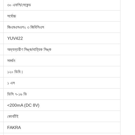
৩০ এফপি/সেকেন্ড
সর্বোচ্চ
জিএমএসএল২ ৩ জিবিপিএস
YUV422
অভ্যন্তরীণ সিঙ্ক/বাহ্যিক সিঙ্ক
সমর্থন
১২০ ডিবি।
১ এস
ডিসি ৭-১৬ ভি
<200mA (DC 8V)
কোনটিই
FAKRA