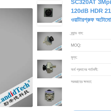
SC320AT 3Mpix
120dB HDR 210°
ওয়াটারপ্রুফ অটোমো
ব্র্যান্ড নাম:
MOQ:
মূল্য:
অর্থ প্রদানের শর্তাবলী:
সরবরাহের ক্ষমতা: