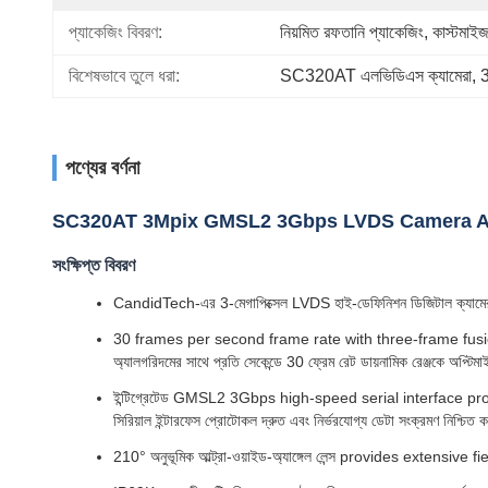
প্যাকেজিং বিবরণ:
নিয়মিত রফতানি প্যাকেজিং, কাস্টমাই
বিশেষভাবে তুলে ধরা:
SC320AT এলভিডিএস ক্যামেরা
, 
পণ্যের বর্ণনা
SC320AT 3Mpix GMSL2 3Gbps LVDS Camera A
সংক্ষিপ্ত বিবরণ
CandidTech-এর 3-মেগাপিক্সেল LVDS হাই-ডেফিনিশন ডিজিটাল ক্যামেরায
30 frames per second frame rate with three-frame fusio
অ্যালগরিদমের সাথে প্রতি সেকেন্ডে 30 ফ্রেম রেট ডায়নামিক রেঞ্জকে অপ্ট
ইন্টিগ্রেটেড GMSL2 3Gbps high-speed serial interface protoco
সিরিয়াল ইন্টারফেস প্রোটোকল দ্রুত এবং নির্ভরযোগ্য ডেটা সংক্রমণ নিশ্চিত 
210° অনুভূমিক আল্ট্রা-ওয়াইড-অ্যাঙ্গেল লেন্স provides extensive