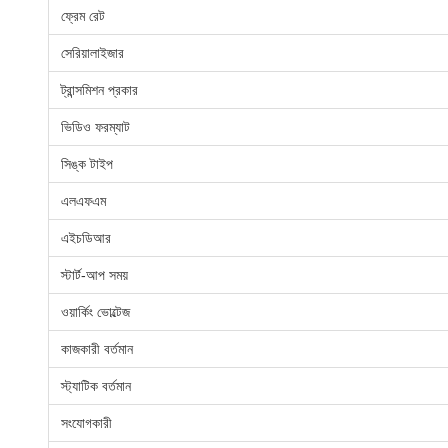
ফ্রেম রেট
সেরিয়ালাইজার
ট্রান্সমিশন প্রকার
ভিডিও ফরম্যাট
সিঙ্ক টাইপ
এলএফএম
এইচডিআর
স্টার্ট-আপ সময়
ওয়ার্কিং ভোল্টেজ
কাজকারী বর্তমান
স্ট্যাটিক বর্তমান
সংযোগকারী