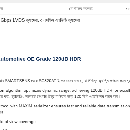
জড
যোগানের ক্ষমতা:
১০
3Gbps LVDS ক্যামেরা
, 
৩ এমপিক্স এলভিডি ক্যামেরা
utomotive OE Grade 120dB HDR
় SMARTSENS থেকে SC320AT ইমেজ সেন্সর রয়েছে, যা বিভিন্ন অ্যাপ্লিকেশনের জন্য ব্যতিক
n algorithm optimizes dynamic range, achieving 120dB HDR for excellent 
িমাইজ করে, চ্যালেঞ্জিং আলোতে চমৎকার চিত্র স্পষ্টতার জন্য 120 ডিবি এইচডিআর অর্জন করে।
l with MAXIM serializer ensures fast and reliable data transmission. ম্যাক্সিম
করে
 field of view coverage