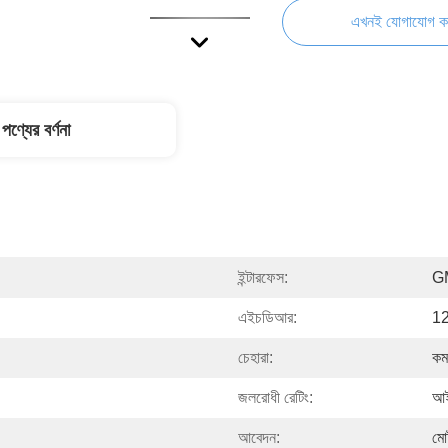
এখনই যোগাযোগ ক
পণ্যের বর্ণনা
ইন্টারফেস:
G
এইচডিআর:
1
চেহারা:
কমপ
জলরোধী রেটিং:
আই
আবেদন:
মো