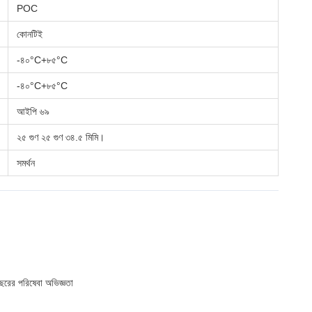
POC
কোনটিই
-৪০°C+৮৫°C
-৪০°C+৮৫°C
আইপি ৬৯
২৫ গুণ ২৫ গুণ ৩৪.৫ মিমি।
সমর্থন
র পরিষেবা অভিজ্ঞতা