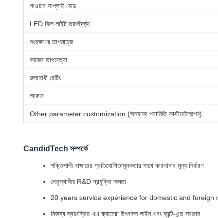
পাওয়ার সাপ্লাই মোড
LED ফিল লাইট তরঙ্গদৈর্ঘ্য
সংরক্ষণের তাপমাত্রা
কাজের তাপমাত্রা
জলরোধী রেটিং
আকার
Other parameter customization (অন্যান্য পরামিতি কাস্টমাইজেশন)
CandidTech সম্পর্কে
শক্তিশালী বাজারের প্রতিযোগিতামূলকতার সাথে কারখানার মূল্য নির্ধারণ
নেতৃস্থানীয় R&D প্রযুক্তি ক্ষমতা
20 years service experience for domestic and foreign main
নিজস্ব স্বয়ংক্রিয় এএ ক্যামেরা উৎপাদন লাইন এবং ফ্রন্ট-এন্ড সরঞ্জাম