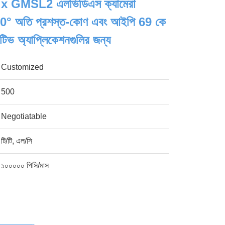
 GMSL2 এলভিডিএস ক্যামেরা
 অতি প্রশস্ত-কোণ এবং আইপি 69 কে
টিভ অ্যাপ্লিকেশনগুলির জন্য
Customized
500
Negotiatable
টি/টি, এল/সি
১০০০০০ পিসি/মাস