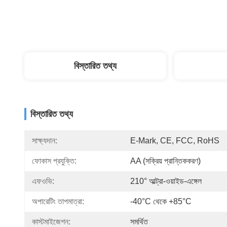
বিস্তারিত তথ্য
বিস্তারিত তথ্য
সাক্ষ্যদান:
E-Mark, CE, FCC, RoHS
ফোকাস প্রযুক্তি:
AA (সক্রিয় প্রান্তিককরণ)
এফওভি:
210° আল্ট্রা-ওয়াইড-এঙ্গেল
অপারেটিং তাপমাত্রা:
-40°C থেকে +85°C
কাস্টমাইজেশন:
সমর্থিত