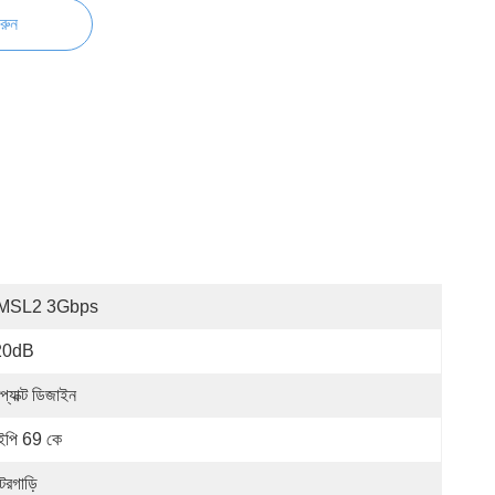
রুন
MSL2 3Gbps
20dB
্যাক্ট ডিজাইন
পি 69 কে
টরগাড়ি