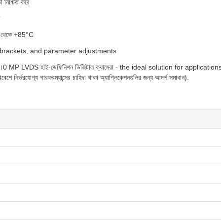
 নিশ্চিত করে
°C থেকে +85°C
nting brackets, and parameter adjustments
উপভোগ করুন।0 MP LVDS হাই-ডেফিনিশন ডিজিটাল ক্যামেরা - the ideal solution for ap
নির্ভরযোগ্য পারফরম্যান্সের চাহিদা থাকা অ্যাপ্লিকেশনগুলির জন্য আদর্শ সমাধান).